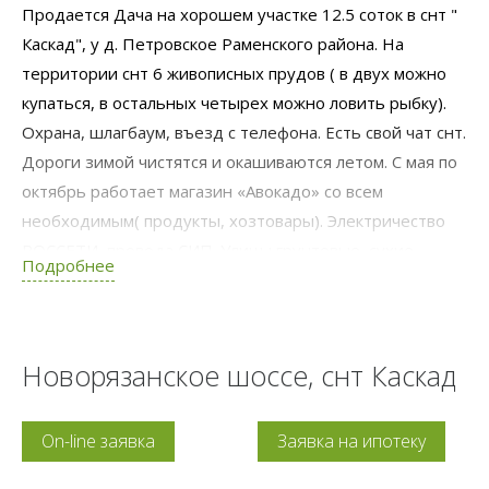
Продается Дача на хорошем участке 12.5 соток в снт "
Каскад", у д. Петровское Раменского района. На
территории снт 6 живописных прудов ( в двух можно
купаться, в остальных четырех можно ловить рыбку).
Охрана, шлагбаум, въезд с телефона. Есть свой чат снт.
Дороги зимой чистятся и окашиваются летом. С мая по
октябрь работает магазин «Авокадо» со всем
необходимым( продукты, хозтовары). Электричество
РОССЕТИ, провода СИП. Улицы грунтовые, сухие.
Подробнее
Возможна прописка.
ДОМ: Утепленный, 32 кв.м: прихожая, кухня 12 кв.м,
комната 15 кв.м. Есть мебель, установлена антенна
Новорязанское шоссе, снт Каскад
Триколор. Домик утеплен, жили ежегодно около 6
месяцев с апреля по октябрь. На потолке в комнате
On-line заявка
Заявка на ипотеку
инфракрасная лампа для дополнительного тепла.
Крыша- металл. СКВАЖИНА 19 метров абессинка.