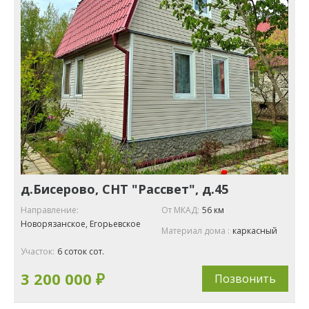
д.Бисерово, СНТ "Рассвет", д.45
Направление:
От МКАД:
56 км
Новорязанское, Егорьевское
Материал дома :
каркасный
Участок:
6 соток сот.
3 200 000 ₽
Позвонить