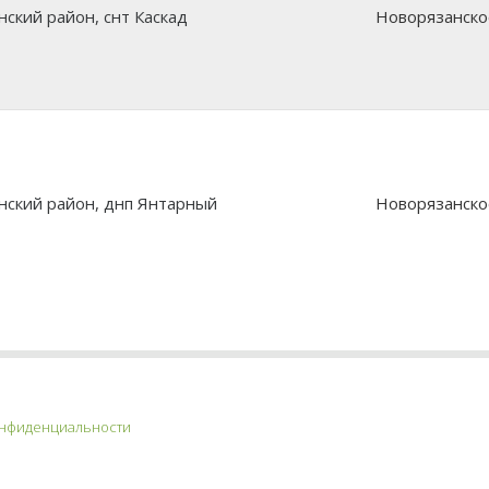
нский район, снт Каскад
Новорязанско
нский район, днп Янтарный
Новорязанско
онфиденциальности