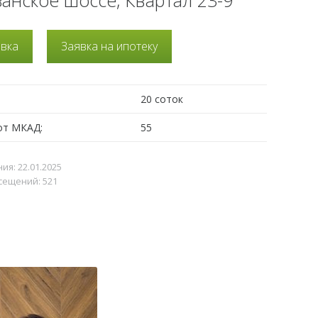
анское шоссе, Квартал 23-9
явка
Заявка на ипотеку
20 соток
от МКАД:
55
я: 22.01.2025
сещений: 521