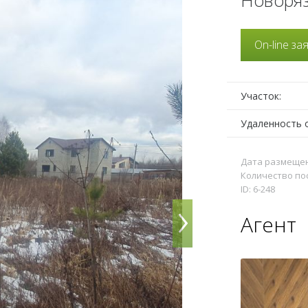
Новоряз
On-line за
Участок:
Удаленность 
Дата размещени
Количество по
ID: 6-248
›
Агент