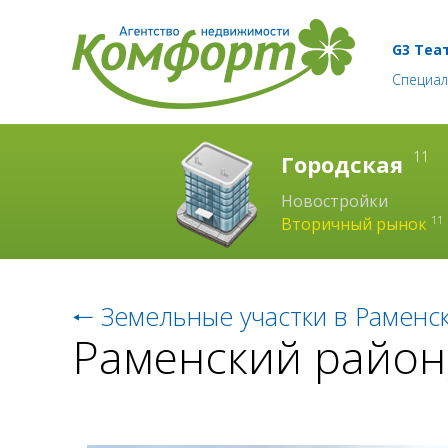
G3 Теа
Специал
11
Городская
Новостройки
11
Вторичный рынок
🠐
Земельные участки в Раменс
Раменский район,