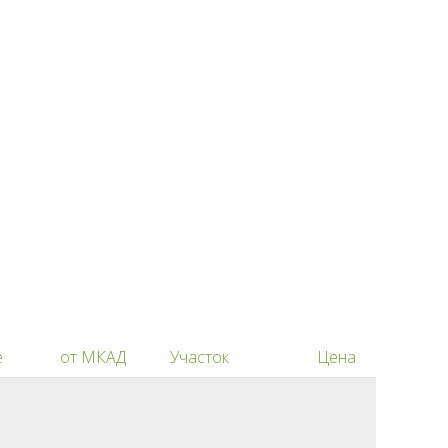
е
от МКАД
Участок
Цена