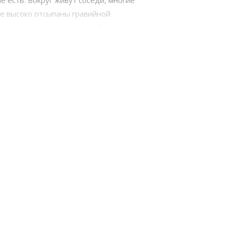
е есть. Вокруг живут соседи, многие
ке высоко отсыпаны гравийной
 минут по асфальтированной
 место. В с. Никулино есть большой
тельные магазины.
ния о разделе земельных участков от